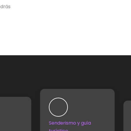
odrás
Senderismo y guía
turístico