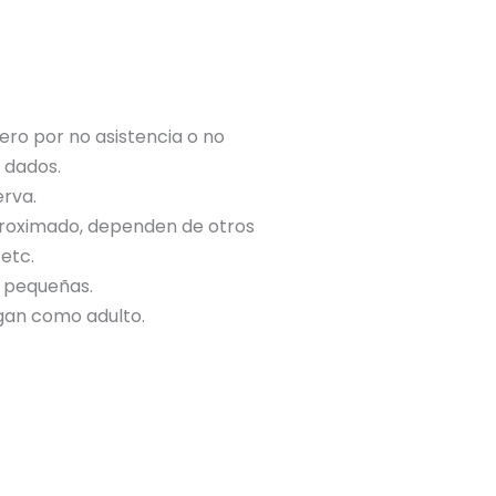
ero por no asistencia o no
 dados.
erva.
proximado, dependen de otros
etc.
 pequeñas.
gan como adulto.