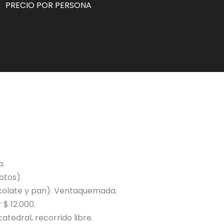
PRECIO POR PERSONA
a.
otos).
ocolate y pan). Ventaquemada.
 $ 12.000.
catedral, recorrido libre.